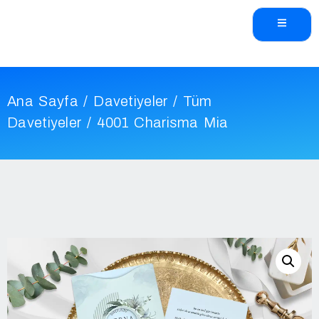
Ana Sayfa
/
Davetiyeler
/
Tüm
Davetiyeler
/ 4001 Charisma Mia