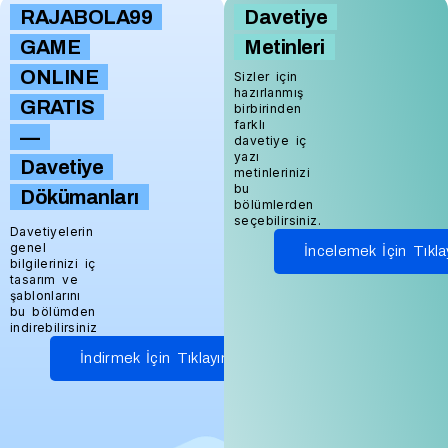
RAJABOLA99
Davetiye
GAME
Metinleri
ONLINE
Sizler için
hazırlanmış
GRATIS
birbirinden
farklı
—
davetiye iç
yazı
Davetiye
metinlerinizi
bu
Dökümanları
bölümlerden
seçebilirsiniz.
Davetiyelerin
genel
İncelemek İçin Tıkla
bilgilerinizi iç
tasarım ve
şablonlarını
bu bölümden
indirebilirsiniz
İndirmek İçin Tıklayınız