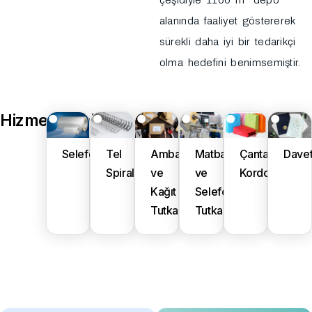
çeşidiyle 1100 m² depo
alanında faaliyet göstererek
sürekli daha iyi bir tedarikçi
olma hedefini benimsemiştir.
Hizmetlerimiz
Selefon
Tel
Ambalaj
Matbaa
Çanta
Davet
Spiral
ve
ve
Kordonu
Kağıt
Selefon
Tutkalları
Tutkalları