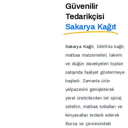
Güvenilir
Tedarikçisi
Sakarya Kağıt
Sakarya Kağıt
, 1999’da kağıt,
matbaa malzemeleri, takvim
ve düğün davetiyeleri toptan
satışında faaliyet göstermeye
başladı. Zamanla ürün
yelpazesini genişleterek
yerel üreticilerden tel spiral,
selefon, matbaa tutkalları ve
kimyasalları tedarik ederek
Bursa ve çevresindeki