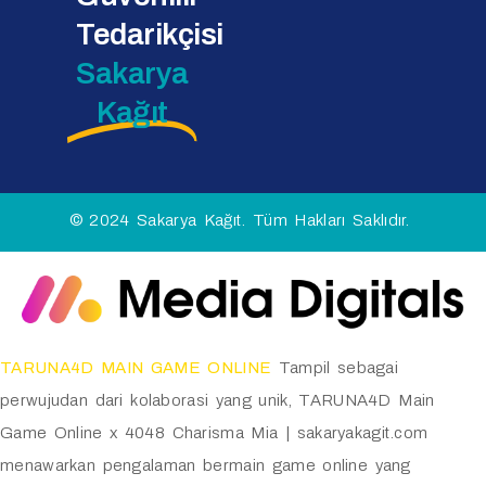
Tedarikçisi
Sakarya
Kağıt
© 2024 Sakarya Kağıt. Tüm Hakları Saklıdır.
TARUNA4D MAIN GAME ONLINE
Tampil sebagai
perwujudan dari kolaborasi yang unik, TARUNA4D Main
Game Online x 4048 Charisma Mia | sakaryakagit.com
menawarkan pengalaman bermain game online yang