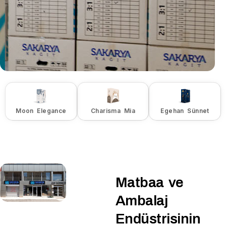
Moon Elegance
Charisma Mia
Egehan Sünnet
Matbaa ve
Ambalaj
Endüstrisinin