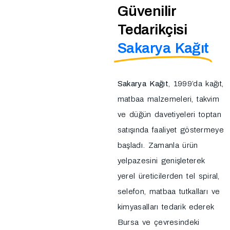
Güvenilir
Tedarikçisi
Sakarya Kağıt
Sakarya Kağıt
, 1999’da kağıt,
matbaa malzemeleri, takvim
ve düğün davetiyeleri toptan
satışında faaliyet göstermeye
başladı. Zamanla ürün
yelpazesini genişleterek
yerel üreticilerden tel spiral,
selefon, matbaa tutkalları ve
kimyasalları tedarik ederek
Bursa ve çevresindeki