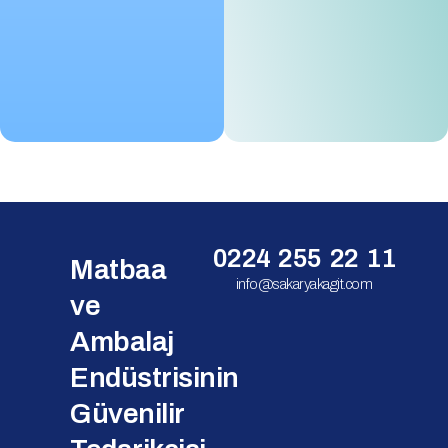
0224 255 22 11
Matbaa
info@sakaryakagit.com
ve
Ambalaj
Endüstrisinin
Güvenilir