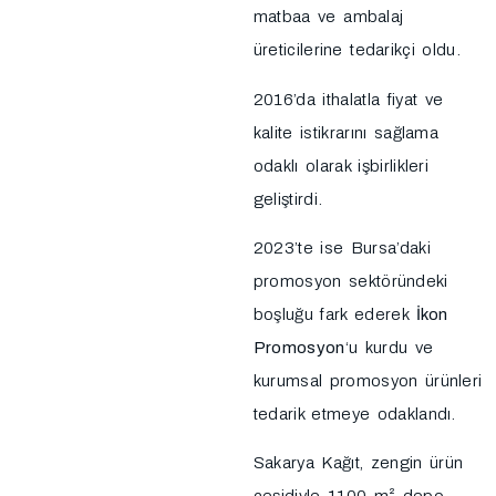
matbaa ve ambalaj
üreticilerine tedarikçi oldu.
2016’da ithalatla fiyat ve
kalite istikrarını sağlama
odaklı olarak işbirlikleri
geliştirdi.
2023’te ise Bursa’daki
promosyon sektöründeki
boşluğu fark ederek
İkon
Promosyon
‘u kurdu ve
kurumsal promosyon ürünleri
tedarik etmeye odaklandı.
Sakarya Kağıt, zengin ürün