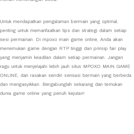
Untuk mendapatkan pengalaman bermain yang optimal,
penting untuk memanfaatkan tips dan strategi dalam setiap
sesi permainan. Di mpoxo main game online, Anda akan
menemukan game dengan RTP tinggi dan prinsip fair play
yang menjamin keadilan dalam setiap permainan. Jangan
ragu untuk menjelajahi lebih jauh situs MPOXO MAIN GAME
ONLINE, dan rasakan sendiri sensasi bermain yang berbeda
dan mengasyikkan. Bergabunglah sekarang dan temukan
dunia game online yang penuh kejutan!