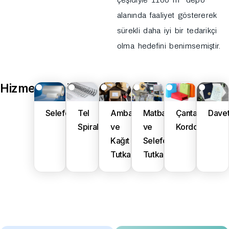
çeşidiyle 1100 m² depo
alanında faaliyet göstererek
sürekli daha iyi bir tedarikçi
olma hedefini benimsemiştir.
Hizmetlerimiz
Selefon
Tel
Ambalaj
Matbaa
Çanta
Davet
Spiral
ve
ve
Kordonu
Kağıt
Selefon
Tutkalları
Tutkalları