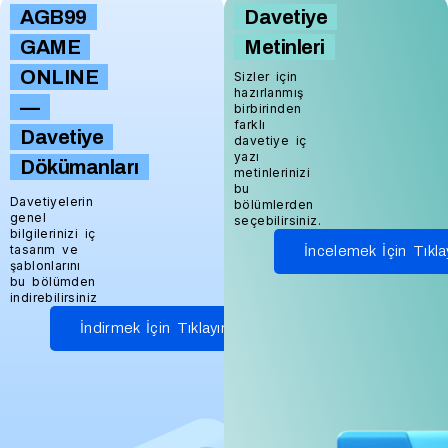
AGB99
Davetiye
GAME
Metinleri
ONLINE
Sizler için
hazırlanmış
—
birbirinden
farklı
Davetiye
davetiye iç
yazı
Dökümanları
metinlerinizi
bu
Davetiyelerin
bölümlerden
genel
seçebilirsiniz.
bilgilerinizi iç
tasarım ve
İncelemek İçin Tıkla
şablonlarını
bu bölümden
indirebilirsiniz
İndirmek İçin Tıklayınız