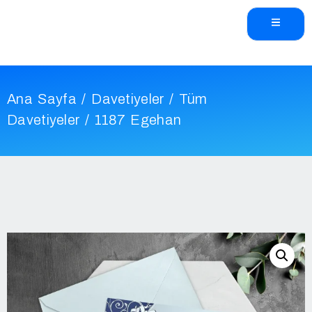
Ana Sayfa
/
Davetiyeler
/
Tüm
Davetiyeler
/ 1187 Egehan