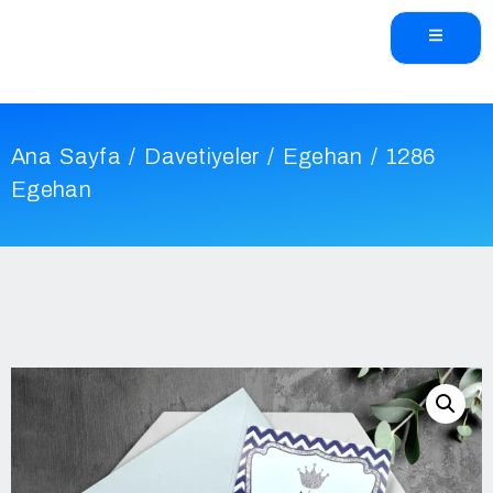
Ana Sayfa
/
Davetiyeler
/
Egehan
/ 1286
Egehan