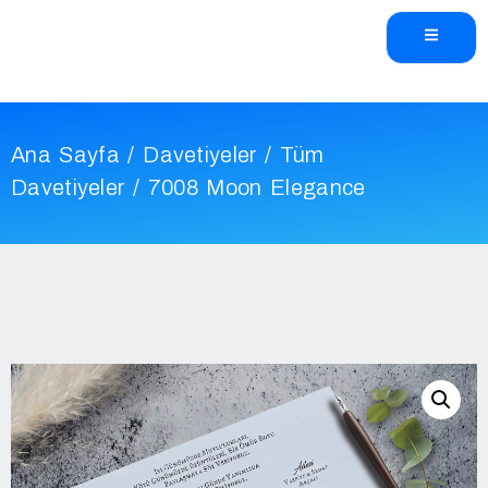
Ana Sayfa
/
Davetiyeler
/
Tüm
Davetiyeler
/ 7008 Moon Elegance