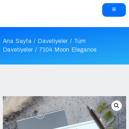
Ana Sayfa
/
Davetiyeler
/
Tüm
Davetiyeler
/ 7104 Moon Elegance