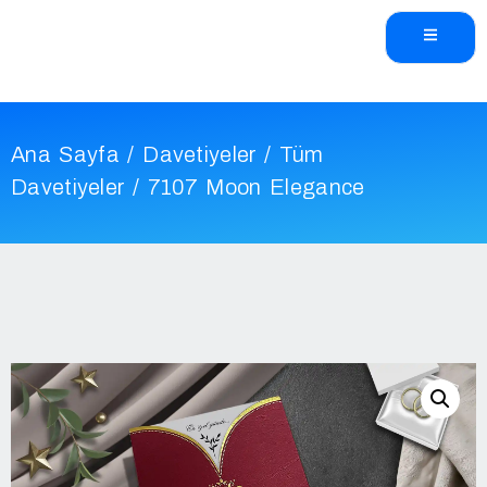
Ana Sayfa
/
Davetiyeler
/
Tüm
Davetiyeler
/ 7107 Moon Elegance